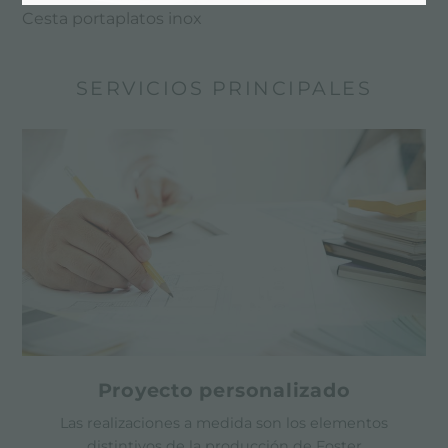
Cesta portaplatos inox
SERVICIOS PRINCIPALES
Proyecto personalizado
Las realizaciones a medida son los elementos
distintivos de la producción de Foster