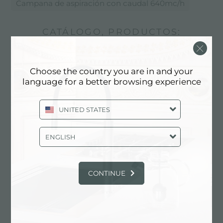
Campana de aspiración con caudal 640mc/h
CATÁLOGO, PRODUCTOS:
CAMPANA DE ASPIRACIÓN CON
CAUDAL 640MC/H
Choose the country you are in and your
language for a better browsing experience
UNITED STATES
ENGLISH
CONTINUE