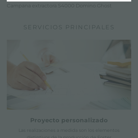
Campana extractora S4000 Domino Ghost
SERVICIOS PRINCIPALES
Proyecto personalizado
Las realizaciones a medida son los elementos
distintivos de la producción de Foster