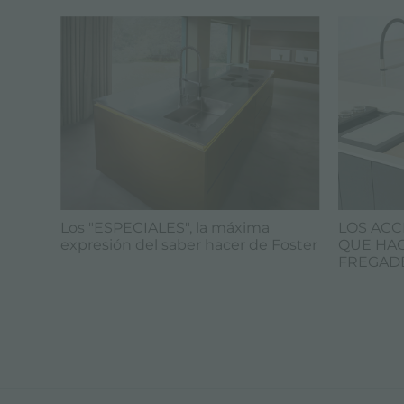
Los "ESPECIALES", la máxima
LOS AC
expresión del saber hacer de Foster
QUE HAC
FREGAD