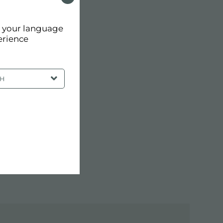
d your language
erience
SH