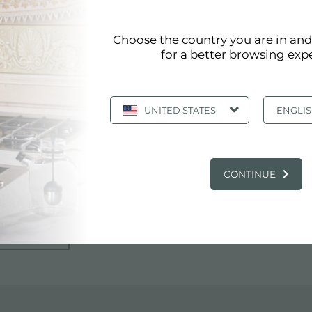
OM
Choose the country you are in an
for a better browsing exp
UNITED STATES
ENGLI
TES
n.com/
CONTINUE
D STATES