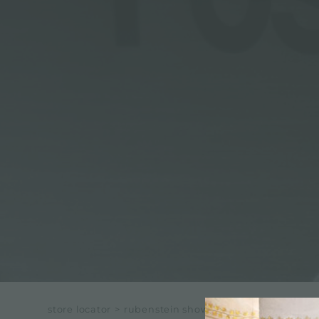
ACCESORIOS Y COMPLEMENTOS
REGLETA DE ENCHUFES DE ENCASTRE
CANALES EQUIPADOS
ACCESORIOS PARA CANALES EQUIPADOS
store locator
>
rubenstein showroom