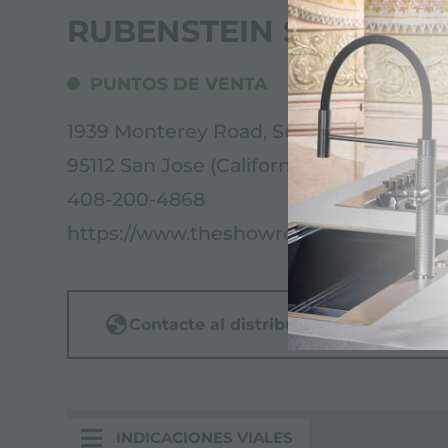
RUBENSTEIN SHOWRO
PUNTOS DE VENTA
1939 Monterey Road, Suite 14
95112 San Jose (California), UNITED STA
408-200-4868
https://www.theshowroomatrubenstei
Contacte al distribuidor para: UNITE
INDICACIONES VIALES