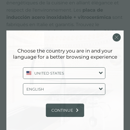
énergétiques de la cuisine en alliant élégance et
respect de l'environnement. Les
placa de
inducción acero inoxidable + vitrocerámica
sont
fabriqués en Italie et garantis. Trouvez le
revendeur
placa de inducción acero inoxidable
+ vitrocerámica
le plus proche de chez vous et
choisissez la qualité de placa de inducción Foster.
Choose the country you are in and your
language for a better browsing experience
A continuación todo el contenido etiquetado con:
placa de inducción acero inoxidable +
UNITED STATES
vitrocerámica
ENGLISH
CATÁLOGO, PRODUCTOS: PLACA
DE INDUCCIÓN ACERO
INOXIDABLE + VITROCERÁMICA
CONTINUE