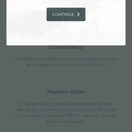
de mandos touch-control sobre el cristal del
plano. Cada placa está provista de programación
independiente que permite establecer
CONTINUE
diferentes tiempos de cocción.
cronómetro
Un cómodo contador de minutos desconectado
de la programación de fin de cocción.
mandos slider
El ajuste de la temperatura deseada es muy
rápido con el mando Slider: es suficiente tocar
con un dedo el display TOUCH sobre el nivel de
potencia deseada.