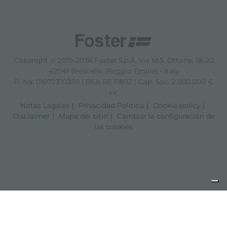
Copyright © 2019-2026 Foster S.p.A. Via M.S. Ottone, 18-20
42041 Brescello (Reggio Emilia) - Italy
P. Iva: 01072310350 | REA RE 11802 | Cap. Soc. 2.500.000 €
i.v.
Notas Legales
Privacidad Política
Cookie policy
Disclaimer
Mapa del sitio
Cambiar la configuración de
las cookies