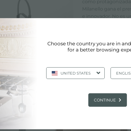
como protagonizada F
Milanello gana el pre
e innovador. No es u
completo, gracias a 
la zona de lavado en 
Choose the country you are in an
for a better browsing exp
UNITED STATES
ENGLI
RELATED PRODUCTS
CONTINUE