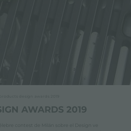
iproducts design awards 2019
IGN AWARDS 2019
célebre contest de Milán sobre el Design ve