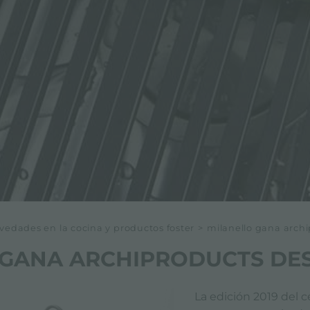
edades en la cocina y productos foster
>
milanello gana arch
 GANA ARCHIPRODUCTS DES
La edición 2019 del 