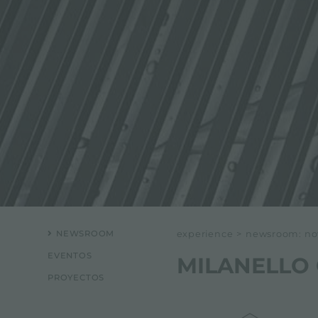
NEWSROOM
experience
>
newsroom: nov
EVENTOS
MILANELLO
PROYECTOS