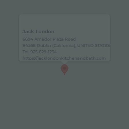
Jack London
6694 Amador Plaza Road
94568 Dublin (California), UNITED STATES
Tel. 925-829-1234
https://jacklondonkitchenandbath.com