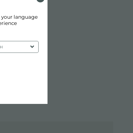
d your language
erience
SH