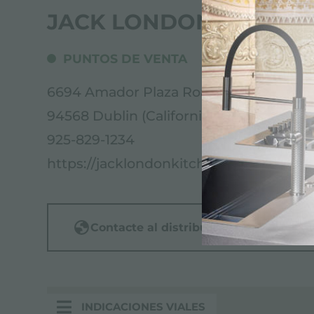
JACK LONDON
PUNTOS DE VENTA
6694 Amador Plaza Road
94568 Dublin (California), UNITED STAT
925-829-1234
https://jacklondonkitchenandbath.com
Contacte al distribuidor para: UNITE
INDICACIONES VIALES