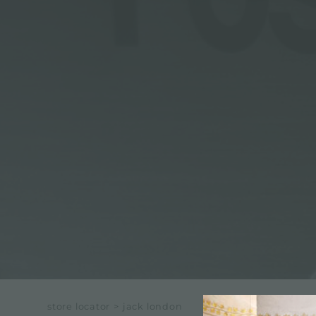
ACCESORIOS Y COMPLEMENTOS
REGLETA DE ENCHUFES DE ENCASTRE
CANALES EQUIPADOS
ACCESORIOS PARA CANALES EQUIPADOS
store locator
>
jack london