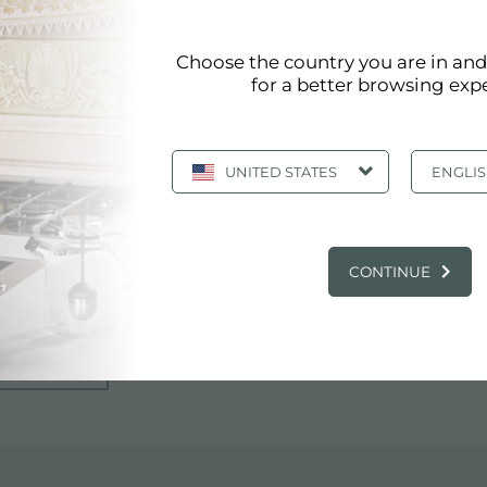
Choose the country you are in an
for a better browsing exp
UNITED STATES
ENGLI
ES
CONTINUE
D STATES