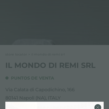
store locator
>
il mondo di remi srl
IL MONDO DI REMI SRL
PUNTOS DE VENTA
Via Calata di Capodichino, 166
80141 Napoli (NA), ITALY
081.7517257