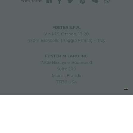
comparte
FOSTER S.P.A.
Via M.S. Ottone, 18-20
42041 Brescello (Reggio Emilia) - Italy
FOSTER MILANO INC
7300 Biscayne Boulevard
Suite 200
Miami, Florida
33138 USA
Copyright © 2019-2026 Foster S.p.A. Via M.S. Ottone, 18-20
42041 Brescello (Reggio Emilia) - Italy