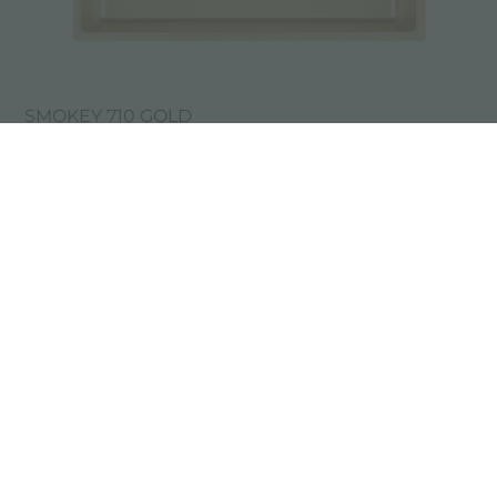
SMOKEY 710 GOLD