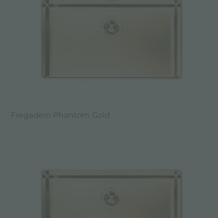
Fregadero Phantom Gold