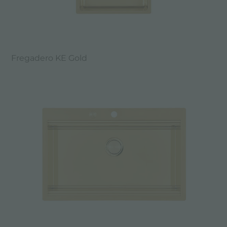
Fregadero KE Gold