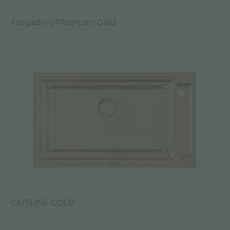
Fregadero Phantom Gold
OUTLINE GOLD