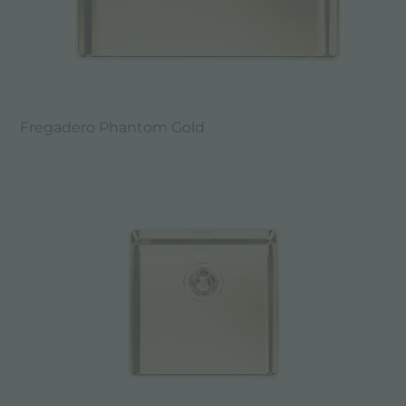
Fregadero Phantom Gold