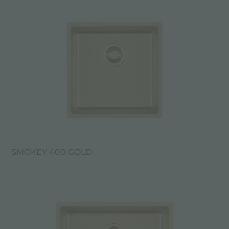
SMOKEY 400 GOLD