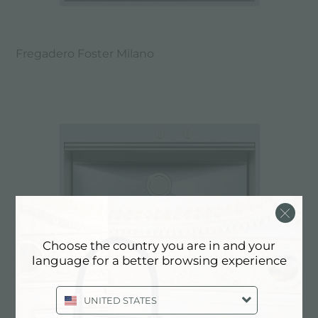
Fregadero Foster Milano
Choose the country you are in and your
language for a better browsing experience
UNITED STATES
Fregadero Foster Milano