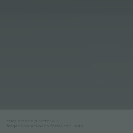
etiquetas de directorio
>
fregaderos acabado foster cepillado