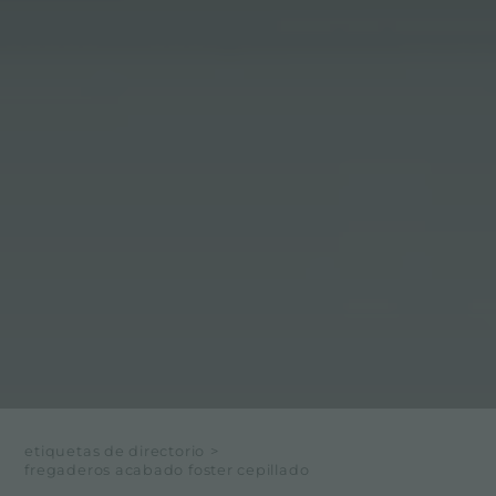
etiquetas de directorio
>
fregaderos acabado foster cepillado