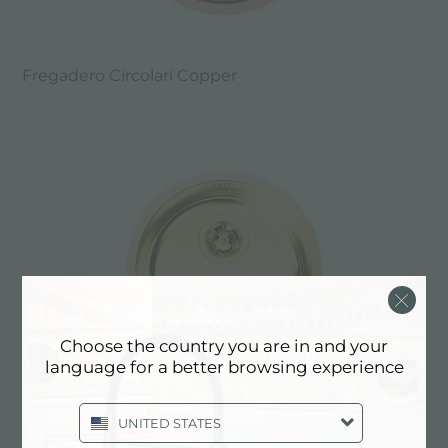
Fregadero Circolari Copper
Choose the country you are in and your
language for a better browsing experience
UNITED STATES
Fregadero Circolari Gold