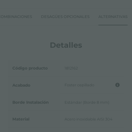
COMBINACIONES
DESAGÜES OPCIONALES
ALTERNATIVAS
Detalles
Código producto
1812162
Foster cepillado
Acabado
Borde Instalación
Estándar (Borde 8 mm)
Material
Acero inoxidable AISI 304