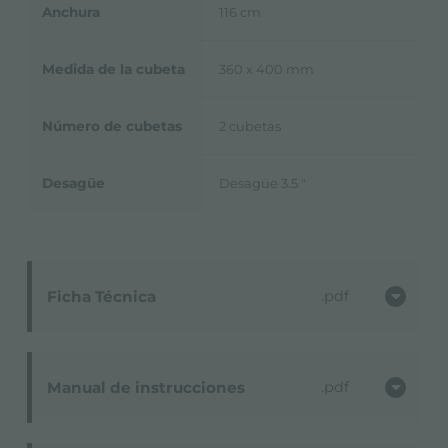
Anchura
116 cm
Medida de la cubeta
360 x 400 mm
Número de cubetas
2 cubetas
Desagüe
Desagüe 3.5 "
Ficha Técnica
pdf
Manual de instrucciones
pdf