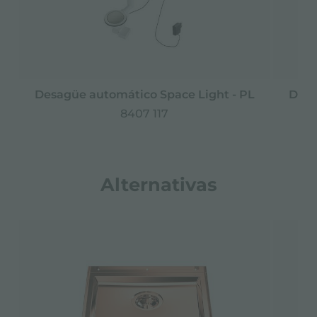
Desagüe automático Space Light - PL
Desa
8407 117
Alternativas