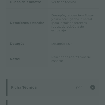
Hueco de encastre
Ver ficha técnica
Desagüe, rebosadero Foster
y tubo corrugado universal
Dotaciones estándar
(para instalar diferentes
rebosaderos), Caja de
embalaje
Desagüe
Desagüe 3.5 "
Para chapas de 20 mm de
Notas:
espesor
Ficha Técnica
pdf