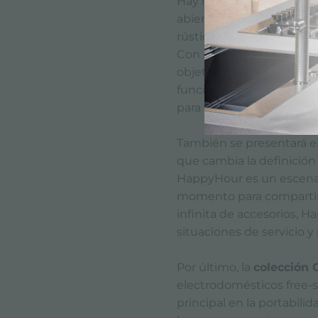
Hay muchas interpretaci
abierto sea funcional: des
rústica, a la casa junto a
Con ruedas y plegable, 
objeto de diseño que se
funcional en solo unos p
para pequeñas situacione
También se presentará e
que cambia la definición
HappyHour es un escenar
momento para compartir 
infinita de accesorios, H
situaciones de servicio y
Por último, la
colección
electrodomésticos free-s
principal en la portabili