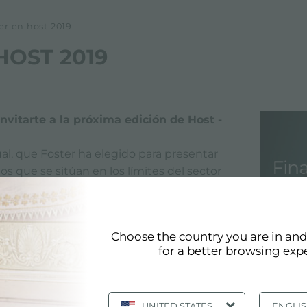
ter en host 2019
HOST 2019
nvitarte a la próxima edición de Host -
al, que Foster ha elegido para presentar
s que se sitúan en los límites del sector
también hemos encontrado un considerable
telera.
Choose the country you are in an
res Finalmente
será el elemento central de
for a better browsing exp
inoxidable AISI 316, Finalmente tiene su
 la versatilidad.
UNITED STATES
ENGLI