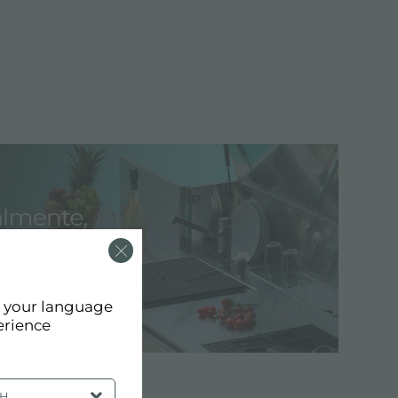
d your language
erience
SH