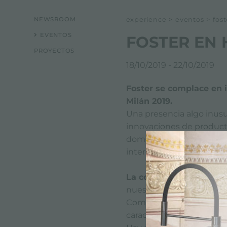
NEWSROOM
experience
>
eventos
>
fos
EVENTOS
FOSTER EN 
PROYECTOS
18/10/2019 - 22/10/2019
Foster se complace en i
Milán 2019.
Una presencia algo inusu
innovaciones de producto
doméstico, y en la que 
interés en la industria ho
La cocina para Exterio
nuestra exposición.
Completamente en acero 
característica principal en