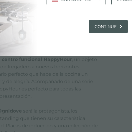
ones para hacer que todo tipo de espacio
de el jardín de la casa, a la casa de campo
l mar, hasta la terraza metropolitana.
Finalmente se puede mover fácilmente. Un
CONTINUE
 convierte en una cocina completa y
asos donde se necesita, también perfecto
s de catering y entretenimiento.
l
centro funcional HappyHour
, un objeto
 de fregadero a nuevos horizontes.
io perfecto que hace de la cocina un
y de alegría. Acompañado de una serie
appyHour es perfecto para todas las
 presentación.
 Ognidove
será la protagonista, los
tanding que tienen su característica
dad. Placas de inducción y una colección de