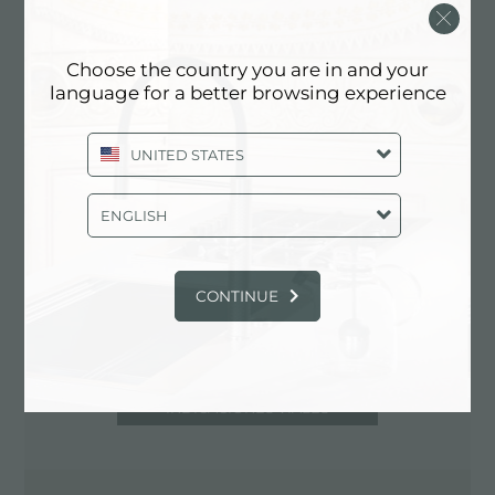
30121 Venezia (VE), ITALY
041/5285045
Choose the country you are in and your
language for a better browsing experience
Comuníquese con el centro de servicio
UNITED STATES
para: ITALY
ENGLISH
CONTINUE
INDICACIONES VIALES