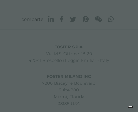
comparte
FOSTER S.P.A.
Via M.S. Ottone, 18-20
42041 Brescello (Reggio Emilia) - Italy
FOSTER MILANO INC
7300 Biscayne Boulevard
Suite 200
Miami, Florida
33138 USA