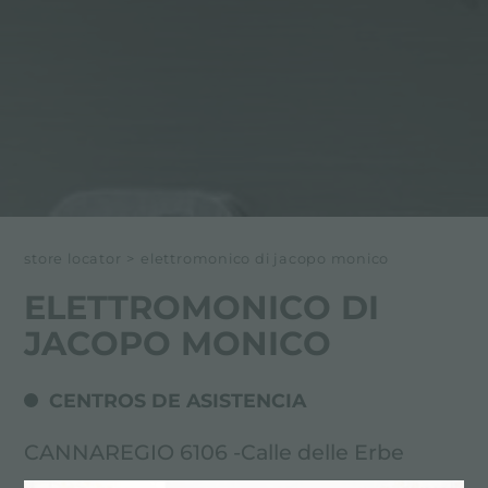
store locator
>
elettromonico di jacopo monico
ELETTROMONICO DI
JACOPO MONICO
CENTROS DE ASISTENCIA
CANNAREGIO 6106 -Calle delle Erbe