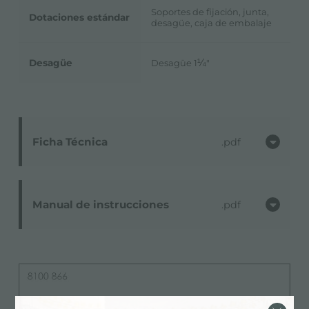
Soportes de fijación, junta,
Dotaciones estándar
desagüe, caja de embalaje
Desagüe
Desagüe 1
¼
"
Ficha Técnica
pdf
Manual de instrucciones
pdf