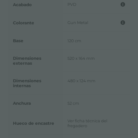
PVD
Acabado
Gun Metal
Colorante
Base
120 cm
Dimensiones
520 x 164 mm
externas
Dimensiones
480 x 124 mm
internas
Anchura
52 cm
Ver ficha técnica del
Hueco de encastre
fregadero