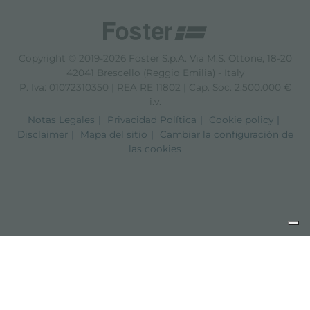
Copyright © 2019-2026 Foster S.p.A. Via M.S. Ottone, 18-20
42041 Brescello (Reggio Emilia) - Italy
P. Iva: 01072310350 | REA RE 11802 | Cap. Soc. 2.500.000 €
i.v.
Notas Legales
Privacidad Política
Cookie policy
Disclaimer
Mapa del sitio
Cambiar la configuración de
las cookies
Aviso en el momento de la recogida