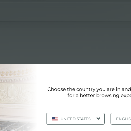
rde fantasma
Choose the country you are in an
ÓN DE BORDE FANTASMA
for a better browsing exp
m EDGE
UNITED STATES
ENGLI
te combinar el fregadero de acero inoxidable con la e