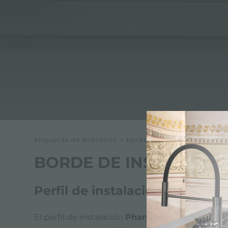
ACCESORIOS Y COMPLEMENTOS
REGLETA DE ENCHUFES DE ENCASTRE
CANALES EQUIPADOS
ACCESORIOS PARA CANALES EQUIPADOS
etiquetas de directorio
>
borde de instalación de bo
BORDE DE INSTALACI
Perfil de instalación Phanto
El perfil de instalación
Phantom EDGE
le permi