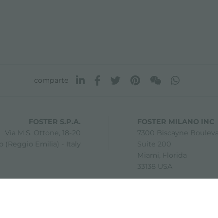
comparte
FOSTER S.P.A.
FOSTER MILANO INC
Via M.S. Ottone, 18-20
7300 Biscayne Boulev
 (Reggio Emilia) - Italy
Suite 200
Miami, Florida
33138 USA