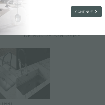
segurar un acoplamiento perfecto con el fregadero.
CONTINUE
:
Borde de instalación de borde fantasma
DADES EN LA COCINA Y PRODUCTOS F
DE BORDE FANTASMA
series