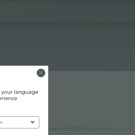
d your language
erience
SH
ncimera de su cocina. Phantom EDGE requiere un