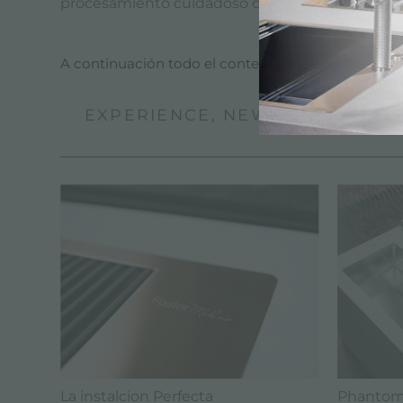
procesamiento cuidadoso de la encimera para a
A continuación todo el contenido etiquetado con
EXPERIENCE, NEWSROOM: NOVE
La instalcion Perfecta
Phantom 