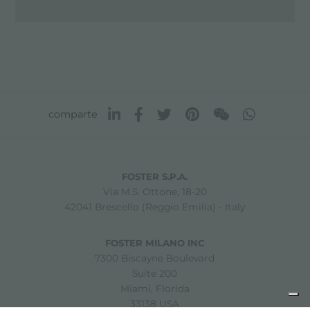
comparte
FOSTER S.P.A.
Via M.S. Ottone, 18-20
42041 Brescello (Reggio Emilia) - Italy
FOSTER MILANO INC
7300 Biscayne Boulevard
Suite 200
Miami, Florida
33138 USA