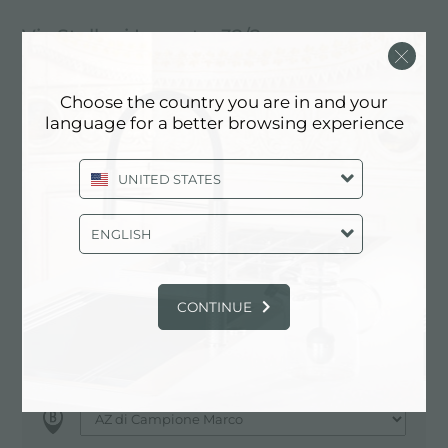
Via Stelloni Levante, 32/2
40012 Calderara di Reno (BO), ITALY
051/364910
Choose the country you are in and your
language for a better browsing experience
335/382260
UNITED STATES
Comuníquese con el centro de servicio
ENGLISH
para: ITALY
CONTINUE