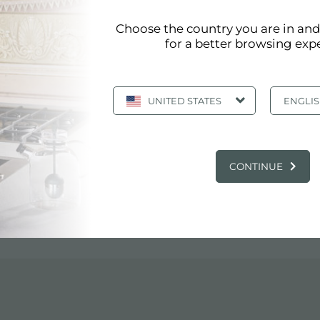
INI
Choose the country you are in an
for a better browsing exp
UNITED STATES
ENGLI
CONTINUE