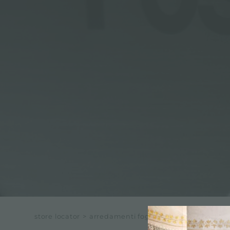
ACCESORIOS Y COMPLEMENTOS
REGLETA DE ENCHUFES DE ENCASTRE
CANALES EQUIPADOS
ACCESORIOS PARA CANALES EQUIPADOS
store locator
>
arredamenti fogliarini