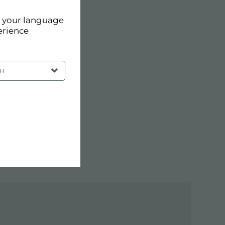
d your language
erience
SH