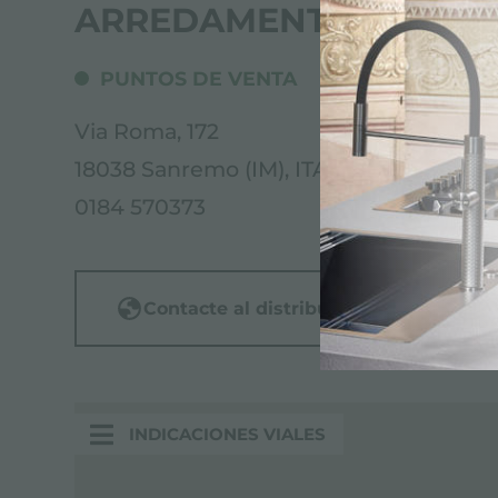
ARREDAMENTI FOGLIAR
PUNTOS DE VENTA
Via Roma, 172
18038 Sanremo (IM), ITALY
0184 570373
Contacte al distribuidor para: ITALY
INDICACIONES VIALES