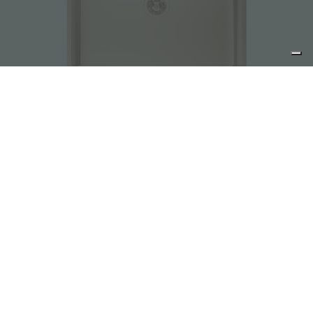
Lavello KE R15 Brandy
EXPERTISE, DETTAGLI
INCONFONDIBILI, LE FINITURE
DELL'ACCIAIO: PVD CUCINA