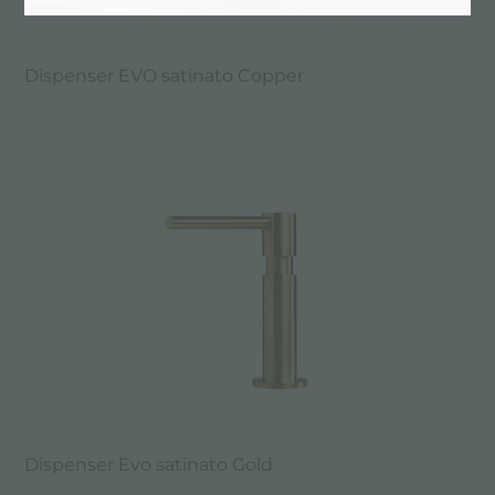
Dispenser EVO satinato Copper
Dispenser Evo satinato Gold