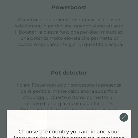
powerboost
Garantisce un aumento di potenza alla piastra
selezionata. In particolare, quando viene attivato
il Booster, la piastra funziona per dieci minuti ad
una potenza molto elevata che permette di
riscaldare rapidamente grandi quantità d’acqua.
pot detector
I piani Foster non solo riconoscono la presenza
delle pentole, ma ne calcolano la superficie
d’appoggio. Questo sistema permette un
utilizzo di energia ancora più efficiente.
Rimuovendo la pentola, inoltre, le piastre si
disattivano automaticamente.
Choose the country you are in and your
language for a better browsing experience