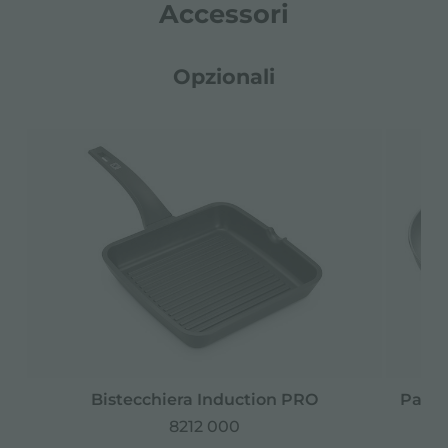
Accessori
Opzionali
Bistecchiera Induction PRO
Padel
8212 000