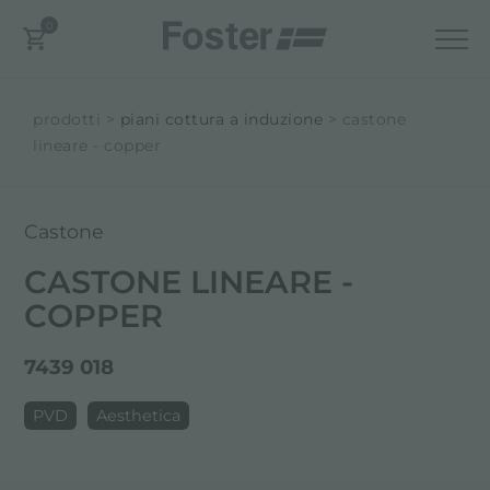
0
prodotti
piani cottura a induzione
castone
lineare - copper
Castone
CASTONE LINEARE -
COPPER
7439 018
PVD
Aesthetica