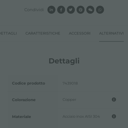
Condividi
DETTAGLI
CARATTERISTICHE
ACCESSORI
ALTERNATIVI
Dettagli
Codice prodotto
7439018
Copper
Colorazione
Acciaio inox AISI 304
Materiale