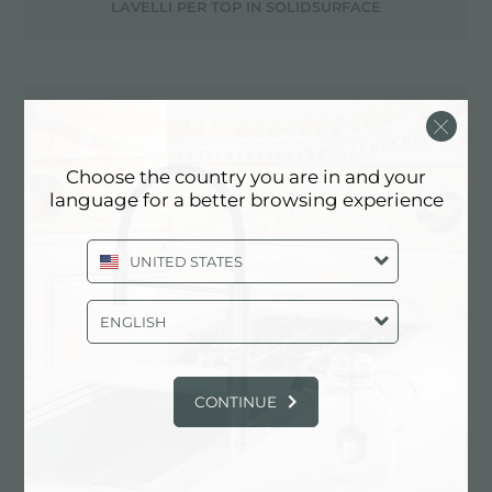
LAVELLI PER TOP IN SOLIDSURFACE
LAVELLI SPAZZOLATI
Choose the country you are in and your
language for a better browsing experience
LAVELLI VINTAGE
UNITED STATES
LAVELLO A SCOMPARSA NEL PIANO
ENGLISH
CONTINUE
LAVELLO ACCIAIO INOX AISI 304 - FINITURA
MICROFOSTER