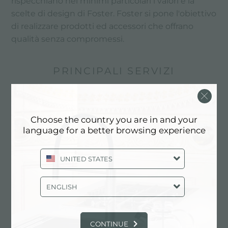
rispecchiano nei minimi particolari i valori e la
scelte di design di Foster. Foster si pone l'obiettivo
di realizzare prodotti ed accessori che offrano
qualità senza compromessi.
PRINCIPALI SERVIZI
Choose the country you are in and your
language for a better browsing experience
UNITED STATES
ENGLISH
Progettazione personalizzata
CONTINUE