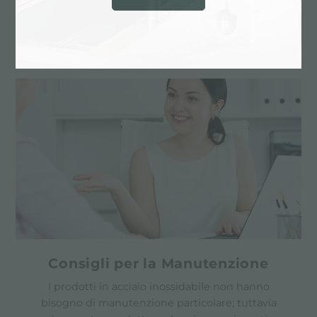
Le realizzazioni su misura sono gli elementi
distintivi della produzione Foster
Consigli per la Manutenzione
I prodotti in acciaio inossidabile non hanno
bisogno di manutenzione particolare; tuttavia