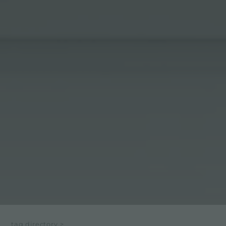
tag directory
>