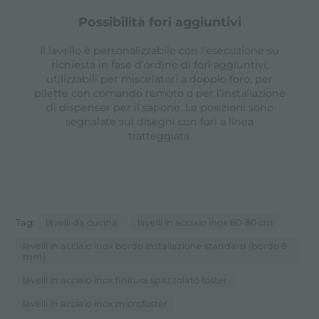
possibilità fori aggiuntivi
Il lavello è personalizzabile con l’esecuzione su
richiesta in fase d’ordine di fori aggiuntivi,
utilizzabili per miscelatori a doppio foro, per
pilette con comando remoto o per l’installazione
di dispenser per il sapone. Le posizioni sono
segnalate sui disegni con fori a linea
tratteggiata.
Tag:
lavelli da cucina
lavelli in acciaio inox 60-80 cm
lavelli in acciaio inox bordo installazione standard (bordo 8
mm)
lavelli in acciaio inox finitura spazzolato foster
lavelli in acciaio inox microfoster