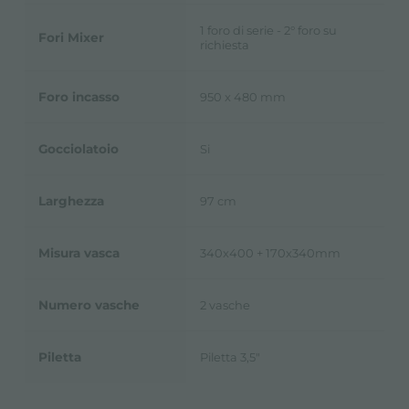
1 foro di serie - 2° foro su
Fori Mixer
richiesta
Foro incasso
950 x 480 mm
Gocciolatoio
Si
Larghezza
97 cm
Misura vasca
340x400 + 170x340mm
Numero vasche
2 vasche
Piletta
Piletta 3,5"