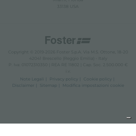
33138 USA
Copyright © 2019-2026 Foster S.p.A. Via M.S. Ottone, 18-20
42041 Brescello (Reggio Emilia) - Italy
P. Iva: 01072310350 | REA RE 11802 | Cap. Soc. 2.500.000 €
i.v.
Note Legali
Privacy policy
Cookie policy
Disclaimer
Sitemap
Modifica impostazioni cookie