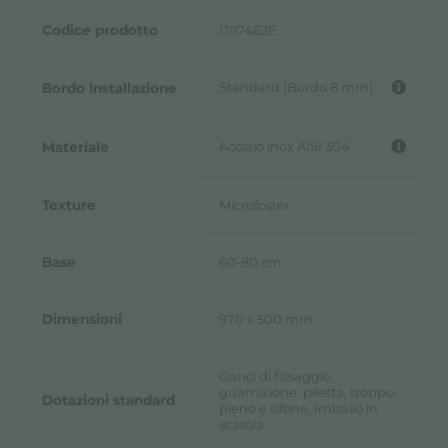
Codice prodotto
1197462E
Standard (Bordo 8 mm)
Bordo Installazione
Acciaio inox AISI 304
Materiale
Texture
Microfoster
Base
60-80 cm
Dimensioni
970 x 500 mm
Ganci di fissaggio,
guarnizione, piletta, troppo-
Dotazioni standard
pieno e sifone, Imballo in
scatola