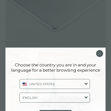
Choose the country you are in and your
language for a better browsing experience
Il bordo da incasso Foster Standard è una
tipologia di incasso che sporge dal piano di 8,00
UNITED STATES
mm, Tutti i bordi standard Foster sono realizzati in
acciaio inox di alta qualità selezionato da Foster
ENGLISH
per i propri Lavelli, Vasche e Piani cottura a gas.