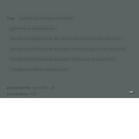
Tag:
bordo da incasso standard
gamme in acciaio inox
i bordi di installazione dei lavelli da cucina in acciaio inox
i bordi di installazione dei piani cottura a gas in acciaio inox
i bordi di installazione dei piani cottura in acciaio inox
i migliori lavelli in acciaio inox
precedente:
semifilo - sf
successivo:
h25
bordi di installazione
condividi