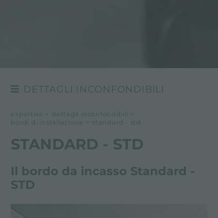
DETTAGLI INCONFONDIBILI
BORDI DI INSTALLAZIONE
expertise
>
dettagli inconfondibili
>
bordi di installazione
>
standard - std
LE FINITURE DELL'ACCIAIO
STANDARD - STD
MATERIALI SELEZIONATI
I COLORI DELL'ACCIAIO
Il bordo da incasso Standard -
STD