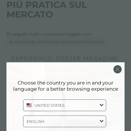
PIÙ PRATICA SUL
MERCATO
Di seguito tutti i contenuti taggati con:
la cucina da esterni più pratica sul mercato
EXPERIENCE, FOSTER MAGAZINE:
IDEE & CONSIGLI IN CUCINA: LA
CUCINA DA ESTERNI PIÙ PRATICA
SUL MERCATO
Choose the country you are in and your
language for a better browsing experience
UNITED STATES
ENGLISH