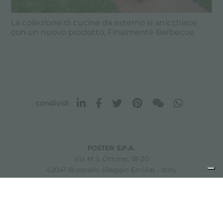
La collezione di cucine da esterno si arricchisce
con un nuovo prodotto, Finalmente Barbecue.
condividi
FOSTER S.P.A.
Via M.S. Ottone, 18-20
42041 Brescello (Reggio Emilia) - Italy
FOSTER MILANO INC
7300 Biscayne Boulevard
Suite 200