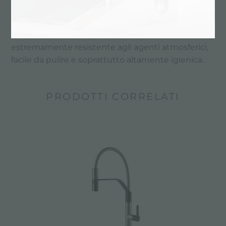
Come gli altri prodotti della collezione Finalmente
by Foster, anche questa cucina da esterno è
realizzata in acciaio AISI 316, materiale che la rende
estremamente resistente agli agenti atmosferici,
facile da pulire e soprattutto altamente igienica.
PRODOTTI CORRELATI