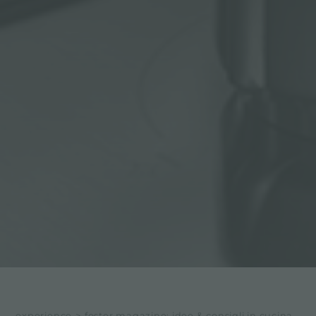
experience
>
foster magazine: idee & consigli in cucina