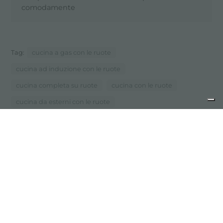
comodamente
Tag:
cucina a gas con le ruote
cucina ad induzione con le ruote
cucina completa su ruote
cucina con le ruote
cucina da esterni con le ruote
cucina da esterni facilmente spostabile
cucina da esterni per eventi
cucina da esterni su ruote
cucina da esterno dal design minimal ed elegante
...
cucina da esterno di design
precedente:
serie modular: un sistema componibile ad
induzione
successivo:
sottovuoto, molto di più di una tecnica di
conservazione