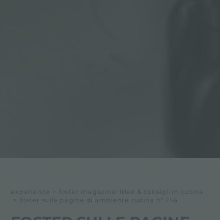
experience
>
foster magazine: idee & consigli in cucina
>
foster sulle pagine di ambiente cucina n° 256