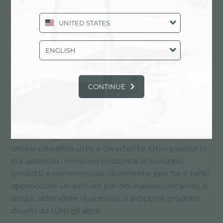
«Quando abbiamo iniziato a pensare a una serie di
UNITED STATES
prodotti adatti all’outdoor - spiega Alessandro
Soprani, assistente alla direzione generale Foster -
è stato automatico approcciare l’argomento da
ENGLISH
questa stessa angolazione. È nata l’idea di
Finalmente e anche della gamma Ognidove, che
se non è espressamente una linea di prodotti
CONTINUE
outdoor (poiché non possono essere lasciati all’aria
aperta dopo l’uso), è certamente godibile al 100%
anche nelle occasioni outdoor. Per ora questi
prodotti rappresentano per noi una nicchia, e
anche una sfida utile e divertente. Utile perché ci
sta aprendo un nuovo orizzonte di sviluppo
prodotti e commerciale; divertente perché è bello
approcciare un settore per noi nuovo, cercando, e
auspicabilmente riuscendo, a proporre prodotti
diversi da tutti gli altri».