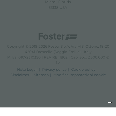
Miami, Florida
33138 USA
Copyright © 2019-2026 Foster S.p.A. Via M.S. Ottone, 18-20
42041 Brescello (Reggio Emilia) - Italy
P. Iva: 01072310350 | REA RE 11802 | Cap. Soc. 2.500.000 €
i.v.
Note Legali
Privacy policy
Cookie policy
Disclaimer
Sitemap
Modifica impostazioni cookie