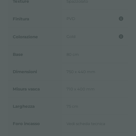
Texture
Spazzolato
PVD
Finitura
Gold
Colorazione
Base
80 cm
Dimensioni
750 x 440 mm
Misura vasca
710 x 400 mm
Larghezza
75 cm
Foro incasso
Vedi scheda tecnica