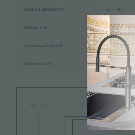
Codice prodotto
8644101
Materiale
HDPE
Accessori lavelli
Taglieri in H
Dimensioni
31,7x41,8 cm