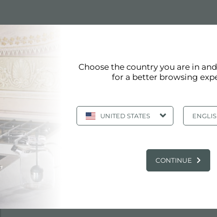
Choose the country you are in an
DPE e kit
for a better browsing exp
UNITED STATES
ENGLI
Scheda Tecnica
pdf
CONTINUE
Modello 3D
zip