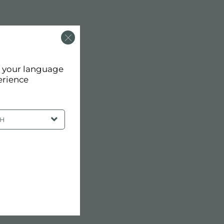
d your language
erience
SH