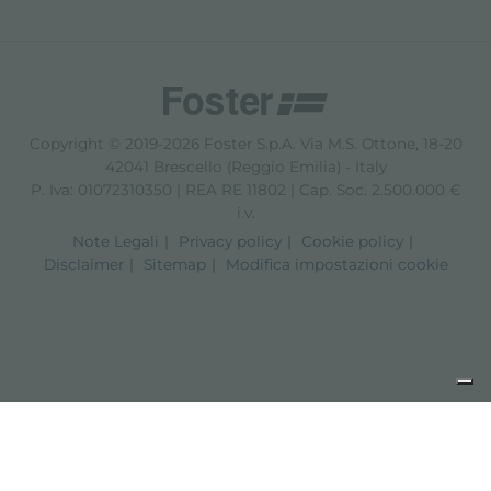
Copyright © 2019-2026 Foster S.p.A. Via M.S. Ottone, 18-20
42041 Brescello (Reggio Emilia) - Italy
P. Iva: 01072310350 | REA RE 11802 | Cap. Soc. 2.500.000 €
i.v.
Note Legali
Privacy policy
Cookie policy
Disclaimer
Sitemap
Modifica impostazioni cookie