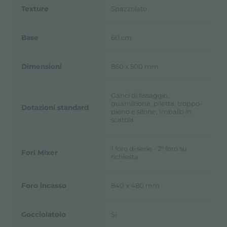
Texture
Spazzolato
Base
60 cm
Dimensioni
860 x 500 mm
Ganci di fissaggio,
guarnizione, piletta, troppo-
Dotazioni standard
pieno e sifone, Imballo in
scatola
1 foro di serie - 2° foro su
Fori Mixer
richiesta
Foro incasso
840 x 480 mm
Gocciolatoio
Si