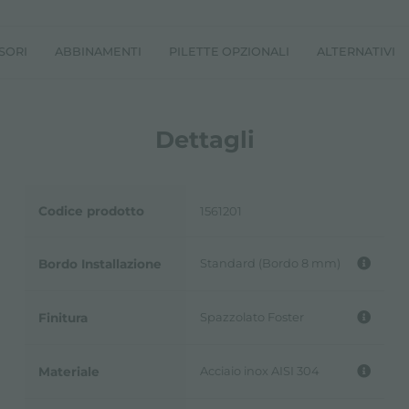
SORI
ABBINAMENTI
PILETTE OPZIONALI
ALTERNATIVI
Dettagli
Codice prodotto
1561201
Standard (Bordo 8 mm)
Bordo Installazione
Spazzolato Foster
Finitura
Acciaio inox AISI 304
Materiale