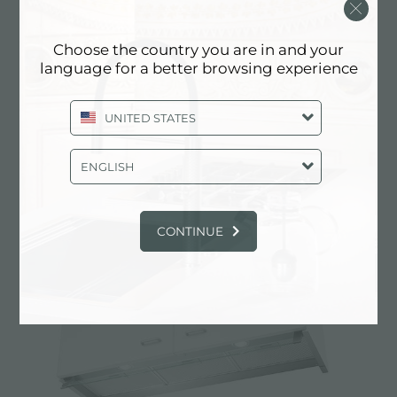
Choose the country you are in and your
language for a better browsing experience
UNITED STATES
Cappa d'aspirazione New Wing
ENGLISH
CONTINUE