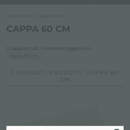
tag directory
>
cappa 60 cm
CAPPA 60 CM
Di seguito tutti i contenuti taggati con:
cappa 60 cm
CATALOGO, PRODOTTI: CAPPA 60
CM