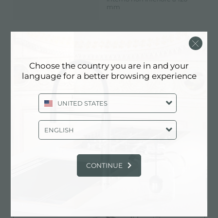
mm
Scheda Tecnica
pdf
Choose the country you are in and your
language for a better browsing experience
UNITED STATES
Modello 3D
zip
ENGLISH
CONTINUE