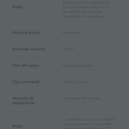
posizionato frontalmente,
Note:
sul retro della cappa e in
modalità remota con
l'apposito kit opzionale.
Portata d'aria
640mc/h
Potenza motore
275W
Tipo di cappa
Cappa da tavolo
Tipo comandi
Touch Control
Velocità di
4 velocità d'esercizio
aspirazione
I condotti di scarico dei fumi
devono avere un diametro
Note:
interno non inferiore a 120