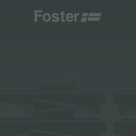
CHE E TIPOLOGIE
CATALOGHI
CENTRI ASSISTENZA
TALY
ONE PERSONALIZZATA
GENERALE
CENTRI ASSISTENZA
STER
NAMENTI
DIRETTA
AESTHETICA
DIVENTA CENTRO ASSISTENZA FOSTER
DEMY
ER LA MANUTENZIONE