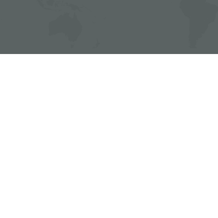
Foster
Trova i c
condividi
FOSTER S.P.A.
FOSTER MILANO INC