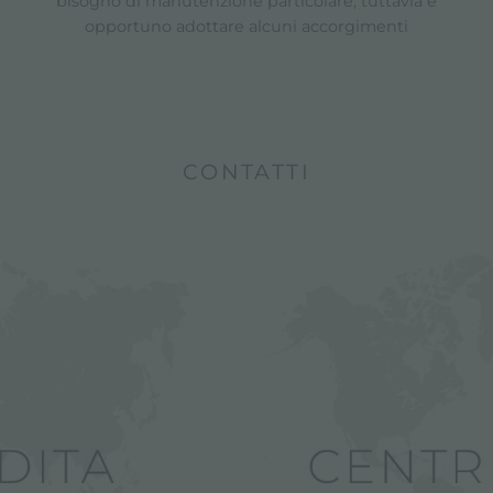
bisogno di manutenzione particolare; tuttavia è
opportuno adottare alcuni accorgimenti
CONTATTI