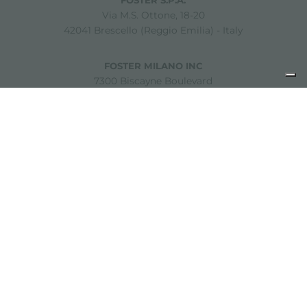
Via M.S. Ottone, 18-20
42041 Brescello (Reggio Emilia) - Italy
FOSTER MILANO INC
7300 Biscayne Boulevard
Suite 200
Miami, Florida
33138 USA
Copyright © 2019-2026 Foster S.p.A. Via M.S. Ottone, 18-20
42041 Brescello (Reggio Emilia) - Italy
P. Iva: 01072310350 | REA RE 11802 | Cap. Soc. 2.500.000 €
i.v.
Note Legali
Privacy policy
Cookie policy
Disclaimer
Sitemap
Modifica impostazioni cookie