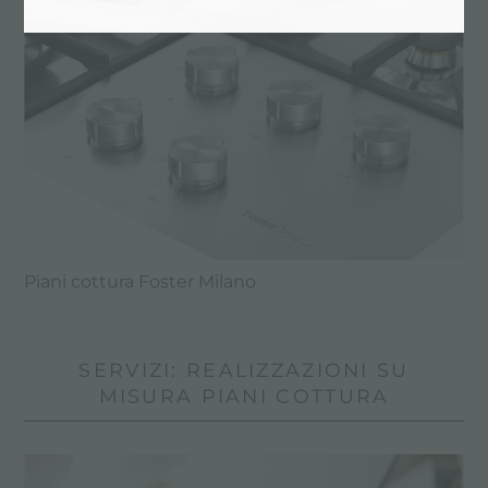
Piani cottura Foster Milano
SERVIZI: REALIZZAZIONI SU
MISURA PIANI COTTURA