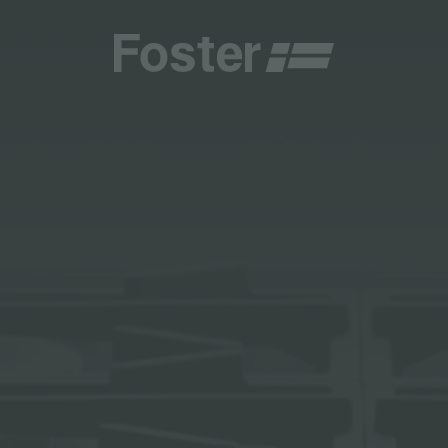
CHE E TIPOLOGIE
CATALOGHI
CENTRI ASSISTENZA
TALY
ONE PERSONALIZZATA
GENERALE
CENTRI ASSISTENZA
STER
NAMENTI
DIRETTA
AESTHETICA
DIVENTA CENTRO ASSISTENZA FOSTER
DEMY
ER LA MANUTENZIONE