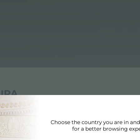
LIRA
ter
Choose the country you are in an
ter rispetta i massimi standard di qualità. La rifinitura 
for a better browsing exp
i Foster. Foster si pone l'obiettivo di realizzare prodotti 