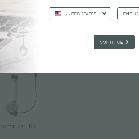
UNITED STATES
ENGLI
utomatica LIRA
LOGO, PRODOTTI: PILETTA AUTOMATICA
CONTINUE
automatica LIRA