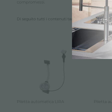
compromessi.
Di seguito tutti i contenuti taggati con:
Piletta a
CATA
Piletta automatica LIRA
Piletta 