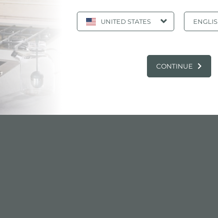
UNITED STATES
ENGLI
tura Foster Milano 7637 000
RODOTTI: PIANO COTTURA FOSTER MIL
CONTINUE