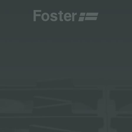
CHE E TIPOLOGIE
CATALOGHI
CENTRI ASSISTENZA
TALY
ONE PERSONALIZZATA
GENERALE
CENTRI ASSISTENZA
STER
NAMENTI
DIRETTA
AESTHETICA
DIVENTA CENTRO ASSISTENZA FOSTER
DEMY
ER LA MANUTENZIONE