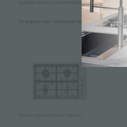
qualità senza compromessi.
Di seguito tutti i contenuti taggati con:
Piano cot
CATALOGO, P
Piano cottura Foster Milano