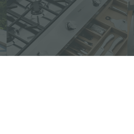
Linea Freestanding e
Ognidove
Da sempre specialista nella lavorazione
dell’acciaio, Foster dedica grande attenzione
all’utilizzo dei materiali più performanti