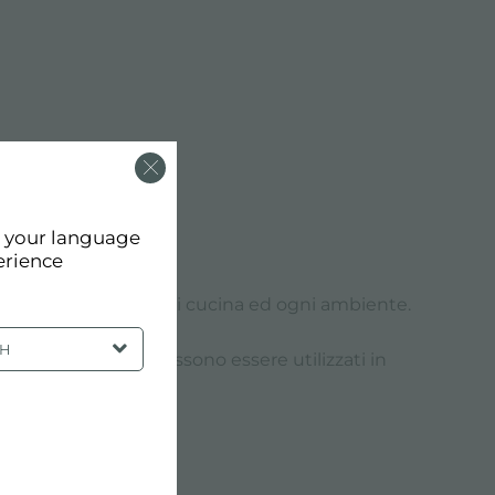
zione.
d your language
ità e design.
erience
tri piani cotura in ogni cucina ed ogni ambiente.
SH
da esterno che possono essere utilizzati in