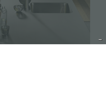
Progettazione personalizzata
Le realizzazioni su misura sono gli elementi
distintivi della produzione Foster. I top nelle foto
sono solo alcuni esempi che siamo in grado di
realizzare integrando lavello e zona cottura in un
unico piano di lavoro in acciaio inossidabile.