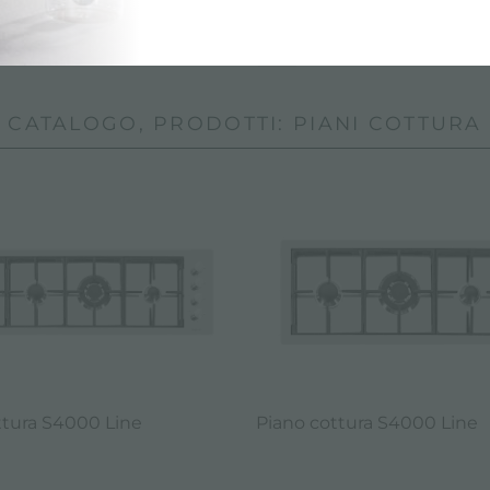
Pag. 10/11
«
6
7
8
9
10
»
visualizza tutti
CATALOGO, PRODOTTI: PIANI COTTURA
ttura S4000 Line
Piano cottura S4000 Line