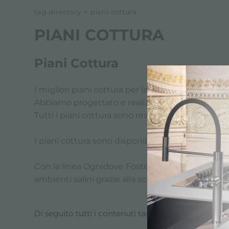
tag directory
>
piani cottura
PIANI COTTURA
Piani Cottura
I migliori piani cottura per la casa e gli esterni.
Abbiamo progettato e realizzato una vasta gamma
Tutti i piani cottura sono realizzati e progettati 
I piani cottura sono disponibili anche con le fin
Con la linea Ognidove Foster propone una compl
ambienti salini grazie alla scelta dei materiali.
Di seguito tutti i contenuti taggati con:
piani cot