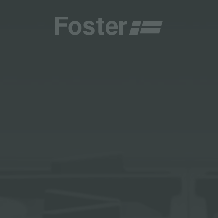
CHE E TIPOLOGIE
CATALOGHI
CENTRI ASSISTENZA
TALY
ONE PERSONALIZZATA
GENERALE
CENTRI ASSISTENZA
STER
NAMENTI
DIRETTA
AESTHETICA
DIVENTA CENTRO ASSISTENZA FOSTER
DEMY
ER LA MANUTENZIONE