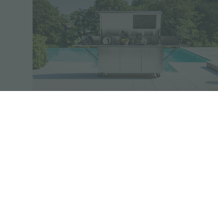
Linea Finalmente
Finalmente, la cucina per esterni veramente
funzionale