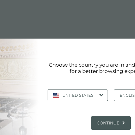
 di paini cottura nelle versioni Gas e in quelle ad indu
Choose the country you are in an
in italia da Foster e rispecchiano a pieno i concetti di qual
for a better browsing exp
iture PVD in grado di personalizzare le colorazioni dei vos
UNITED STATES
ENGLI
eta e ben studiata gamma di piani cottura ad induzione 
CONTINUE
tura