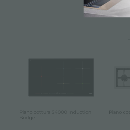
Piano cottura S4000 Induction
Piano co
Bridge