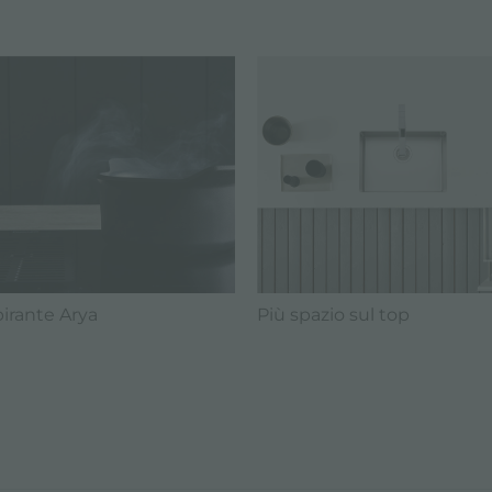
irante Arya
Più spazio sul top