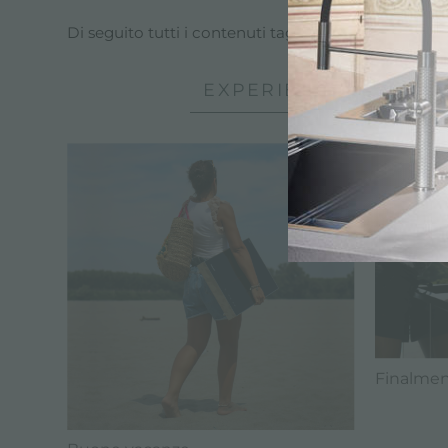
Di seguito tutti i contenuti taggati con:
piani ad 
EXPERIENCE, FOSTER 
Finalment