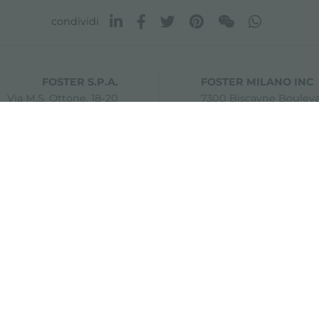
condividi
FOSTER S.P.A.
FOSTER MILANO INC
Via M.S. Ottone, 18-20
7300 Biscayne Boulev
 (Reggio Emilia) - Italy
Suite 200
Miami, Florida
33138 USA
0 42041 Brescello (Reggio Emilia) - Italy
i.v.
er
Sitemap
Modifica impostazioni cookie