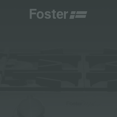
CHE E TIPOLOGIE
CATALOGHI
CENTRI ASSISTENZA
TALY
ONE PERSONALIZZATA
GENERALE
CENTRI ASSISTENZA
STER
NAMENTI
DIRETTA
AESTHETICA
DIVENTA CENTRO ASSISTENZA FOSTER
DEMY
ER LA MANUTENZIONE