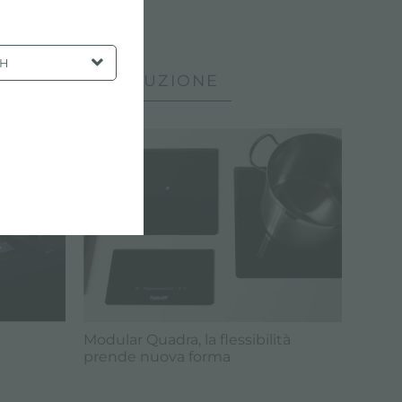
SH
: PIANI AD INDUZIONE
Modular Quadra, la flessibilità
prende nuova forma