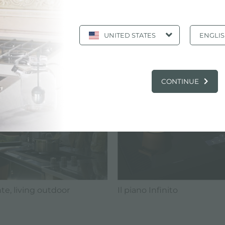
induzione
UNITED STATES
ENGLI
MAGAZINE: IDEE & CONSIGLI IN CUCINA
CONTINUE
e, living outdoor
Il piano Infinito