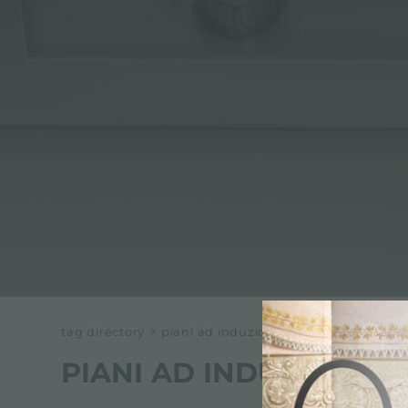
ACCESSORI E COMPLEMENTI
PORTAPRESE DA INCASSO
CANALI ATTREZZATI
ACCESSORI CANALI ATTREZZATI
tag directory
>
piani ad induzione
PIANI AD INDUZIONE