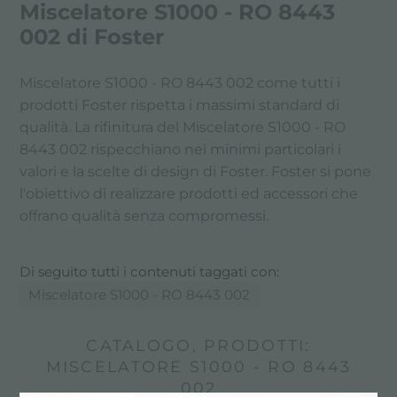
Miscelatore S1000 - RO 8443
002 di Foster
Miscelatore S1000 - RO 8443 002 come tutti i
prodotti Foster rispetta i massimi standard di
qualità. La rifinitura del Miscelatore S1000 - RO
8443 002 rispecchiano nei minimi particolari i
valori e la scelte di design di Foster. Foster si pone
l'obiettivo di realizzare prodotti ed accessori che
offrano qualità senza compromessi.
Di seguito tutti i contenuti taggati con:
Miscelatore S1000 - RO 8443 002
CATALOGO, PRODOTTI:
MISCELATORE S1000 - RO 8443
002