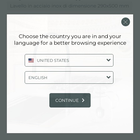
Lavello in acciaio inox di dimensione 290x500 mm
CATALOGO, PRODOTTI: LAVELLO
IN ACCIAIO INOX DI DIMENSIONE
Choose the country you are in and your
290X500 MM
language for a better browsing experience
UNITED STATES
ENGLISH
CONTINUE