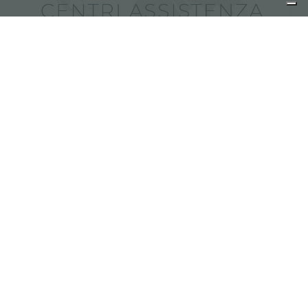
Trova i centri assistenza Foster
condividi
FOSTER S.P.A.
Via M.S. Ottone, 18-20
42041 Brescello (Reggio Emilia) - Italy