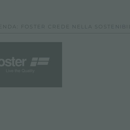
ENDA: FOSTER CREDE NELLA SOSTENIBI