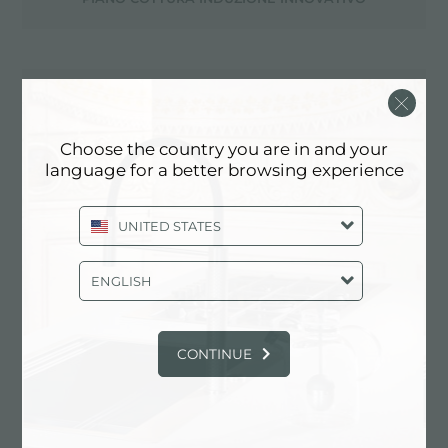
PIANO COTTURA S4000 DOMINO INDUCTION 7325 455
Choose the country you are in and your
language for a better browsing experience
PIANO COTTURA S4000 DOMINO INDUCTION 7341 255
UNITED STATES
PIANO COTTURA TEPPANYAKI
ENGLISH
CONTINUE
PIASTRA INDUZIONE PORTATILE