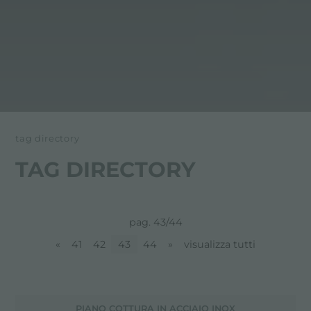
tag directory
TAG DIRECTORY
pag. 43/44
«
41
42
43
44
»
visualizza tutti
PIANO COTTURA IN ACCIAIO INOX