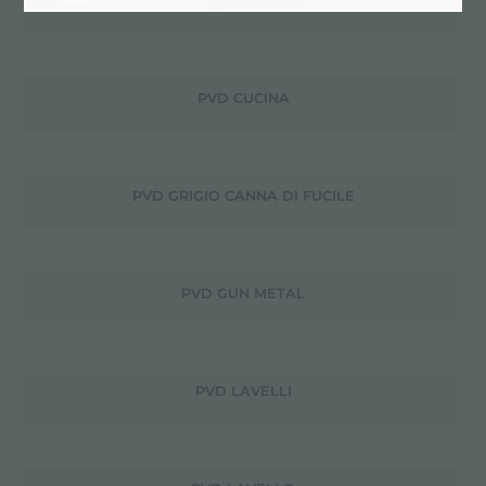
PROLUNGA COLLEGAMENTO PILETTA/TP 15 CM
PVD CUCINA
PVD GRIGIO CANNA DI FUCILE
PVD GUN METAL
PVD LAVELLI