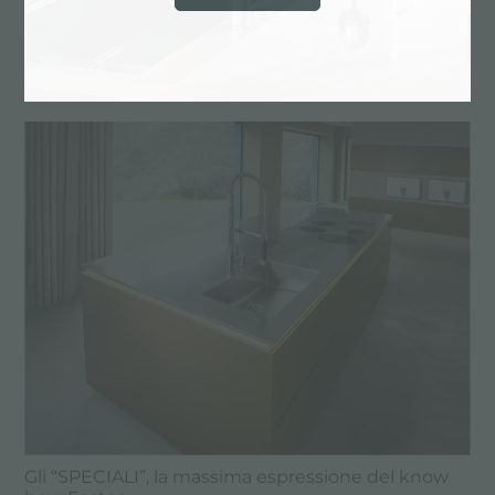
Foster su Interiors The Best n.55
Gli “SPECIALI”, la massima espressione del know