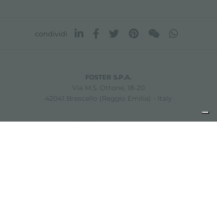
condividi
FOSTER S.P.A.
Via M.S. Ottone, 18-20
42041 Brescello (Reggio Emilia) - Italy
FOSTER MILANO INC
7300 Biscayne Boulevard
Suite 200
Miami, Florida
33138 USA