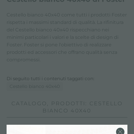
Cestello bianco 40x40 come tutti i prodotti Foster
rispetta i massimi standard di qualità. La rifinitura
del Cestello bianco 40x40 rispecchiano nei
minimi particolari i valori e la scelte di design di
Foster. Foster si pone l'obiettivo di realizzare
prodotti ed accessori che offrano qualità senza
compromessi.
Di seguito tutti i contenuti taggati con:
Cestello bianco 40x40
CATALOGO, PRODOTTI: CESTELLO
BIANCO 40X40