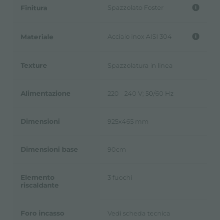
Spazzolato Foster
Finitura
Acciaio inox AISI 304
Materiale
Texture
Spazzolatura in linea
Alimentazione
220 - 240 V; 50/60 Hz
Dimensioni
925x465 mm
Dimensioni base
90cm
Elemento
3 fuochi
riscaldante
Foro incasso
Vedi scheda tecnica