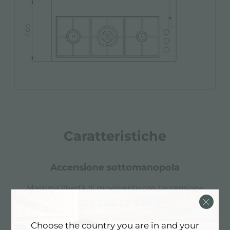
Caratteristiche
accensione sottomanopola
Massima libertà di movimento con l’accensione
elettrica sottomanopola, caratteristica comune a
tutti i modelli, che permette l’attivazione della
fiamma con una sola mano.
Choose the country you are in and your