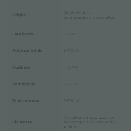
Griglie in ghisa e
Griglie
coprispartifiamma smaltati
Larghezza
92 cm
Potenza totale
6.650 W
Ausiliare
1.100 W
Semirapido
1.750 W
Tripla corona
3.800 W
Valvolatura di sicurezza con
Sicurezza
termocoppia ad intervento
rapido