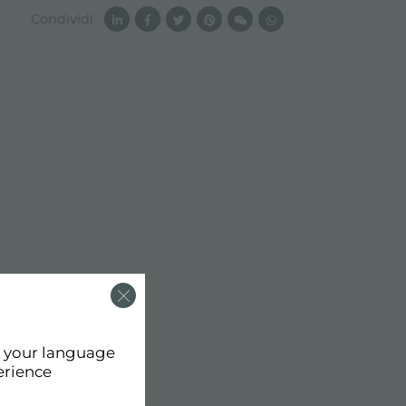
Condividi
d your language
erience