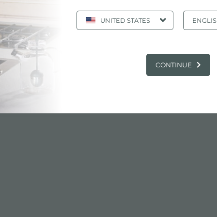
UNITED STATES
ENGLI
ani Cottura
CONTINUE
ca
pdf