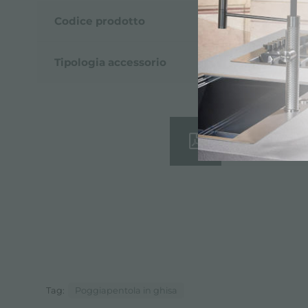
Codice prodotto
9601741
Tipologia accessorio
Accessori Pi
Scheda Tecni
Tag:
Poggiapentola in ghisa