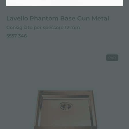
Lavello Phantom Base Gun Metal
Consigliato per spessore 12 mm
5557 346
PVD